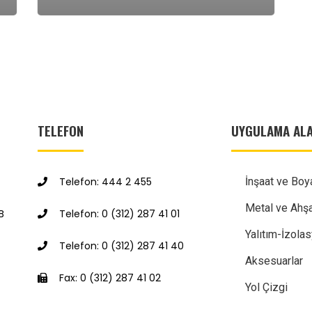
TELEFON
UYGULAMA ALA
Telefon: 444 2 455
İnşaat ve Boy
Metal ve Ahş
B
Telefon: 0 (312) 287 41 01
Yalıtım-İzola
Telefon: 0 (312) 287 41 40
Aksesuarlar
Fax: 0 (312) 287 41 02
Yol Çizgi