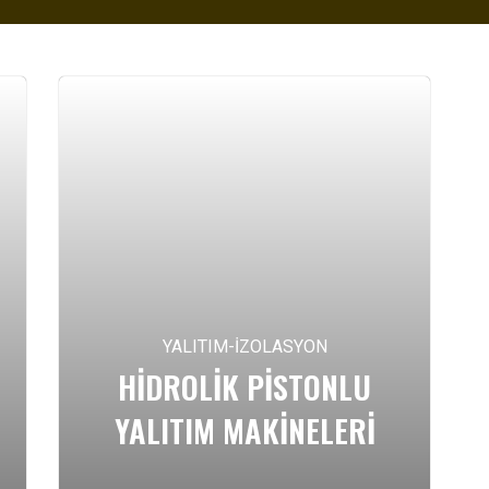
YALITIM-İZOLASYON
HIDROLIK PISTONLU
YALITIM MAKİNELERİ