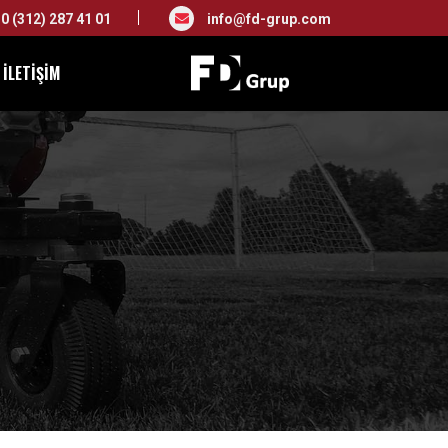
0 (312) 287 41 01
info@fd-grup.com
İLETIŞIM