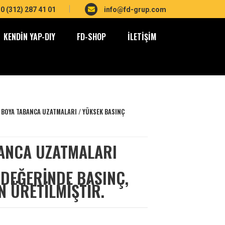
0 (312) 287 41 01
info@fd-grup.com
KENDIN YAP-DIY
FD-SHOP
İLETIŞIM
/
BOYA TABANCA UZATMALARI
/
YÜKSEK BASINÇ
ANCA UZATMALARI
) DEĞERINDE BASINÇ,
N ÜRETILMIŞTIR.