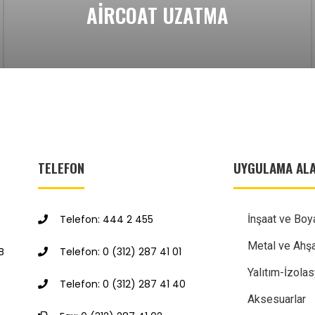
AIRCOAT UZATMA
TELEFON
UYGULAMA ALA
Telefon: 444 2 455
İnşaat ve Boy
Metal ve Ahş
B
Telefon: 0 (312) 287 41 01
Yalıtım-İzola
Telefon: 0 (312) 287 41 40
Aksesuarlar