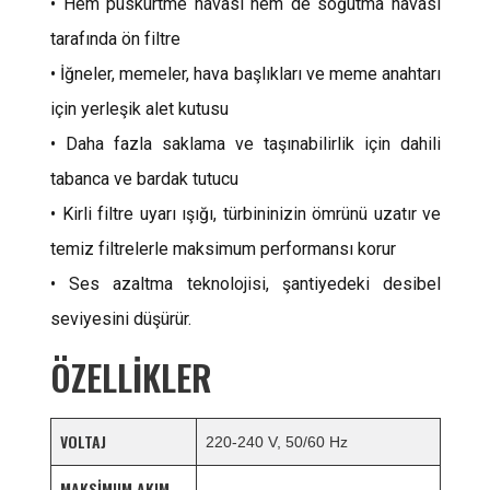
• Hem püskürtme havası hem de soğutma havası
tarafında ön filtre
• İğneler, memeler, hava başlıkları ve meme anahtarı
için yerleşik alet kutusu
• Daha fazla saklama ve taşınabilirlik için dahili
tabanca ve bardak tutucu
• Kirli filtre uyarı ışığı, türbininizin ömrünü uzatır ve
temiz filtrelerle maksimum performansı korur
• Ses azaltma teknolojisi, şantiyedeki desibel
seviyesini düşürür.
ÖZELLİKLER
VOLTAJ
220-240 V, 50/60 Hz
MAKSIMUM AKIM