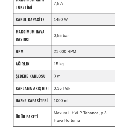
7,5 A
TÜKETIMI
KABUL KAPASITE
1450 W
MAKSIMUM HAVA
0,55 bar
BASINCI
RPM
21 000 RPM
AĞIRLIK
15 kg
ŞEBEKE KABLOSU
3 m
KAPLAMA AKIŞ HIZI
0,35 l /dk
HAZNE KAPASITESI
1000 ml
Maxum II HVLP Tabanca, p 3
ÜRÜN PAKETI
Hava Hortumu